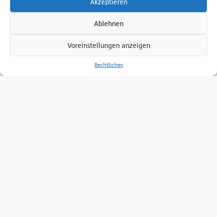
Akzeptieren
Senden Sie uns eine E-Mail
Zum Kontaktformular
Ablehnen
Voreinstellungen anzeigen
Rechtliches
Ferdinand Schultz Nachfolger
Fördertechnik GmbH
Am Handelspark 1, D-18184 Broderstorf
(Rostock)
+49 381 6586-800
+49 381 6586-805
+49 381 6586-830
Folgen Sie uns auf:
Impressum
Nutzungsbedingungen
Datenschutzerklärung
AGB
Meldestelle
Copyright 2009 -
2026
Unternehmensgruppe Ferdinand Schultz
Nachfolger. Alle Rechte vorbehalten.
Design by KOGW.de