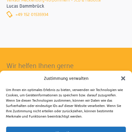
Verkauf Mecklenburg-Vorpommern - JCB & Haulotte
Lucas Dammbrück
+49 152 01535934
Wir helfen Ihnen gerne
Gerne vereinbaren wir mit Ihnen einen Termin zur
Zustimmung verwalten
Gerätevorführung. So wissen Sie ganz genau, welches Gerät
Ihren Ansprüchen am besten gerecht wird.
Um Ihnen ein optimales Erlebnis zu bieten, verwenden wir Technologien wie
Kontaktieren Sie uns zu Fragen rund um die Anwendung
Cookies, um Geräteinformationen zu speichern bzw. darauf zuzugreifen.
Wenn Sie diesen Technologien zustimmen, können wir Daten wie das
unserer Produkte, Reparatur- und Ersatzteilservice.
Surfverhalten oder eindeutige IDs auf dieser Website verarbeiten. Wenn Sie
Beratungshotline Mo. bis Fr. 8.00 - 17.00 Uhr
Ihre Zustimmung nicht erteilen oder zurückziehen, können bestimmte
Merkmale und Funktionen beeinträchtigt werden.
+49 381 6586-830