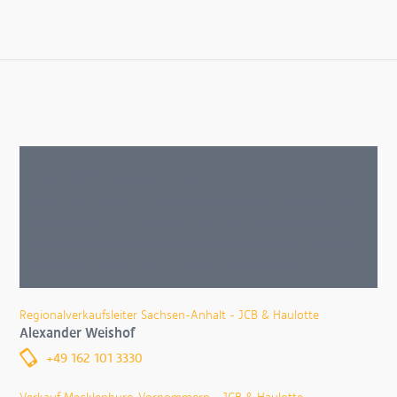
Wir sind für Sie da!
Haben Sie Fragen zu Leistungen und/oder Produkten der
FSN Industriefahrzeuge, dann wenden Sie sich bitte an
einen der nebenstehenden Ansprechpartner. Wir melden
uns umgehend bei Ihnen zurück. Versprochen!
Regionalverkaufsleiter Sachsen-Anhalt - JCB & Haulotte
Alexander Weishof
+49 162 101 3330