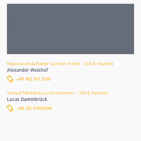
Wir sind für Sie da!
Haben Sie Fragen zu Leistungen und/oder Produkten der
FSN Industriefahrzeuge, dann wenden Sie sich bitte an
einen der nebenstehenden Ansprechpartner. Wir melden
uns umgehend bei Ihnen zurück. Versprochen!
Regionalverkaufsleiter Sachsen-Anhalt - JCB & Haulotte
Alexander Weishof
+49 162 101 3330
Verkauf Mecklenburg-Vorpommern - JCB & Haulotte
Lucas Dammbrück
+49 152 01535934