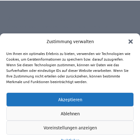
Wir helfen Ihnen gerne
Gerne vereinbaren wir mit Ihnen einen Termin zur
Gerätevorführung. So wissen Sie ganz genau, welches Gerät
Zustimmung verwalten
Ihren Ansprüchen am besten gerecht wird.
Kontaktieren Sie uns zu Fragen rund um die Anwendung
Um Ihnen ein optimales Erlebnis zu bieten, verwenden wir Technologien wie
unserer Produkte, Reparatur- und Ersatzteilservice.
Cookies, um Geräteinformationen zu speichern bzw. darauf zuzugreifen.
Beratungshotline Mo. bis Fr. 8.00 - 17.00 Uhr
Wenn Sie diesen Technologien zustimmen, können wir Daten wie das
Surfverhalten oder eindeutige IDs auf dieser Website verarbeiten. Wenn Sie
+49 381 6586-830
Ihre Zustimmung nicht erteilen oder zurückziehen, können bestimmte
Merkmale und Funktionen beeinträchtigt werden.
Senden Sie uns eine E-Mail
Akzeptieren
Zum Kontaktformular
Ablehnen
Voreinstellungen anzeigen
Ferdinand Schultz Nachfolger