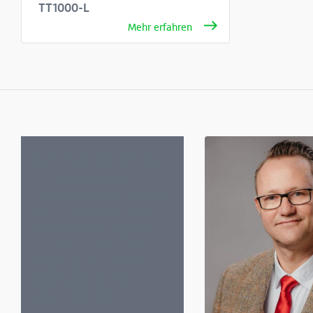
TT1000-L
Wir sind für Sie da!
Haben Sie Fragen zu
Leistungen und/oder Produkten
der FSN Industriefahrzeuge,
dann wenden Sie sich bitte an
einen der nebenstehenden
Ansprechpartner. Wir melden
uns umgehend bei Ihnen
zurück. Versprochen!