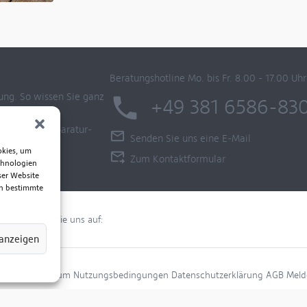
rpommern -
Beratungshotline Mo. bis Fr. 8.00 - 17.00 Uhr
ung. So wissen Sie ganz
+49 381 6586-83
Produkte, Reparatur-
Senden Sie uns eine E-Mail
okies, um
Zum Kontaktformular
chnologien
ser Website
en bestimmte
Folgen Sie uns auf:
 anzeigen
Impressum
Nutzungsbedingungen
Datenschutzerklärung
AGB
Meld