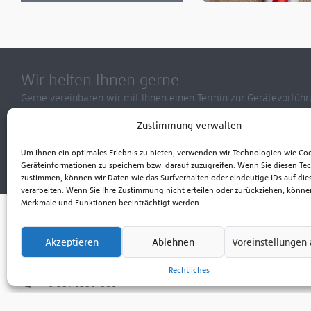
Verkauf Mecklenburg-Vo
Movexx & German Bionic
Thilo Vonthien
+49 162 1013040
Wir helfen Ihnen gerne
Gerne vereinbaren wir mit Ihnen einen Termin zur Gerätevorführ
genau, welches Gerät Ihren Ansprüchen am besten gerecht wird.
Zustimmung verwalten
Kontaktieren Sie uns zu Fragen rund um die Anwendung unserer 
und Ersatzteilservice.
Um Ihnen ein optimales Erlebnis zu bieten, verwenden wir Technologien wie Co
Geräteinformationen zu speichern bzw. darauf zuzugreifen. Wenn Sie diesen Te
zustimmen, können wir Daten wie das Surfverhalten oder eindeutige IDs auf die
verarbeiten. Wenn Sie Ihre Zustimmung nicht erteilen oder zurückziehen, könn
Merkmale und Funktionen beeinträchtigt werden.
Ferdinand Schultz Nachfolger
Fördertechnik GmbH
Akzeptieren
Ablehnen
Voreinstellungen
Am Handelspark 1, D-18184 Broderstorf
(Rostock)
Rechtliches
+49 381 6586-800
+49 381 6586-805