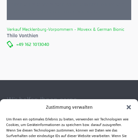
einen der nebenstehenden Ansprechpartner. Wir melden
uns umgehend bei Ihnen zurück. Versprochen!
Verkauf Mecklenburg-Vorpommern - Movexx & German Bionic
Thilo Vonthien
+49 162 1013040
Wir helfen Ihnen gerne
Zustimmung verwalten
Gerne vereinbaren wir mit Ihnen einen Termin zur
Gerätevorführung. So wissen Sie ganz genau, welches Gerät
Um Ihnen ein optimales Erlebnis zu bieten, verwenden wir Technologien wie
Ihren Ansprüchen am besten gerecht wird.
Cookies, um Geräteinformationen zu speichern bzw. darauf zuzugreifen.
Kontaktieren Sie uns zu Fragen rund um die Anwendung
Wenn Sie diesen Technologien zustimmen, können wir Daten wie das
Surfverhalten oder eindeutige IDs auf dieser Website verarbeiten. Wenn Sie
unserer Produkte, Reparatur- und Ersatzteilservice.