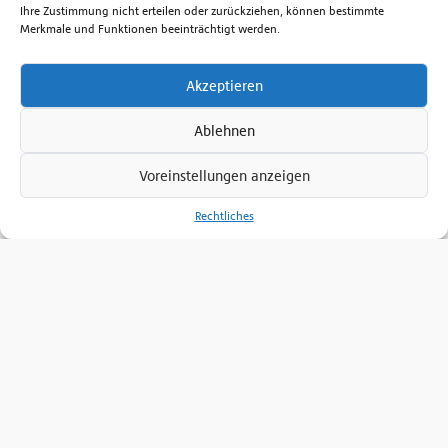
Ihre Zustimmung nicht erteilen oder zurückziehen, können bestimmte
Beratungshotline Mo. bis Fr. 8.00 - 17.00 Uhr
Merkmale und Funktionen beeinträchtigt werden.
+49 381 6586-830
Akzeptieren
Senden Sie uns eine E-Mail
Ablehnen
Zum Kontaktformular
Voreinstellungen anzeigen
Rechtliches
Ferdinand Schultz Nachfolger
Fördertechnik GmbH
Am Handelspark 1, D-18184 Broderstorf
(Rostock)
+49 381 6586-800
+49 381 6586-805
+49 381 6586-830
Folgen Sie uns auf:
Impressum
Nutzungsbedingungen
Datenschutzerklärung
AGB