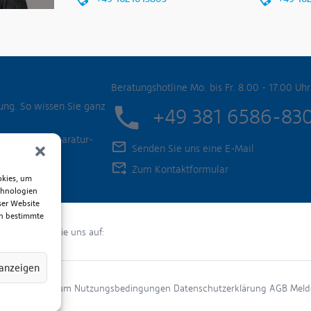
">
it
Beratungshotline Mo. bis Fr. 8.00 - 17.00 Uhr
ung. So wissen Sie ganz
+49 381 6586-83
Produkte, Reparatur-
Senden Sie uns eine E-Mail
Zum Kontaktformular
okies, um
chnologien
ser Website
en bestimmte
Folgen Sie uns auf:
 anzeigen
Impressum
Nutzungsbedingungen
Datenschutzerklärung
AGB
Meld