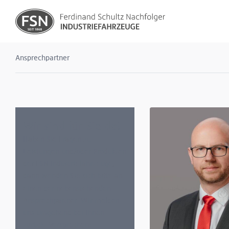
Ansprechpartner
Wir sind für Sie da!
Haben Sie Fragen zu
Leistungen und/oder Produkten
der FSN Industriefahrzeuge,
dann wenden Sie sich bitte an
einen der nebenstehenden
Ansprechpartner. Wir melden
uns umgehend bei Ihnen
zurück. Versprochen!