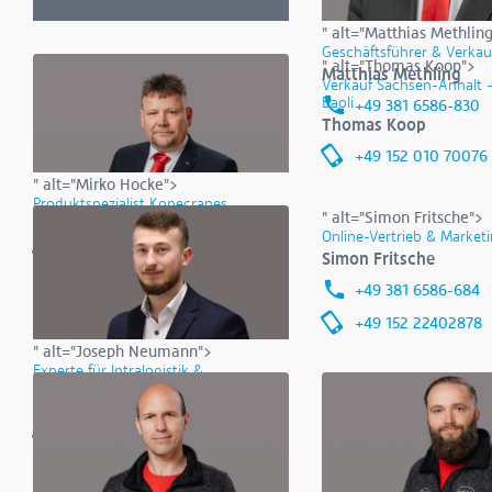
" alt="Matthias Methlin
Geschäftsführer & Verkauf
" alt="Thomas Koop">
Matthias Methling
Verkauf Sachsen-Anhalt -
Baoli
+49 381 6586-830
Thomas Koop
+49 152 010 70076
" alt="Mirko Hocke">
Produktspezialist Konecranes
" alt="Simon Fritsche">
Mirko Hocke
Online-Vertrieb & Market
+49 162 1013792
Simon Fritsche
+49 381 6586-684
+49 152 22402878
" alt="Joseph Neumann">
Experte für Intralogistik &
Automatisierung
Joseph Neumann
+49 173 2436045