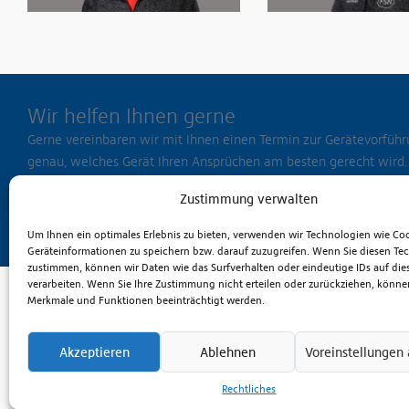
" alt="Andreas Baas">
" alt="Steffen Thiemann
Ersatzteiledienst & Zubehör
Digitalisierung & Sicherhe
Andreas Baas
Steffen Thiemann
+49 39206 662-26
+49 39206 662-17
Wir helfen Ihnen gerne
Gerne vereinbaren wir mit Ihnen einen Termin zur Gerätevorführ
genau, welches Gerät Ihren Ansprüchen am besten gerecht wird.
Kontaktieren Sie uns zu Fragen rund um die Anwendung unserer 
Zustimmung verwalten
und Ersatzteilservice.
Um Ihnen ein optimales Erlebnis zu bieten, verwenden wir Technologien wie Co
Geräteinformationen zu speichern bzw. darauf zuzugreifen. Wenn Sie diesen Te
zustimmen, können wir Daten wie das Surfverhalten oder eindeutige IDs auf die
verarbeiten. Wenn Sie Ihre Zustimmung nicht erteilen oder zurückziehen, könn
Merkmale und Funktionen beeinträchtigt werden.
Ferdinand Schultz Nachfolger
Fördertechnik GmbH
Am Handelspark 1, D-18184 Broderstorf
Akzeptieren
Ablehnen
Voreinstellungen
(Rostock)
+49 381 6586-800
Rechtliches