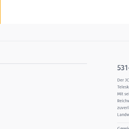
531
Der JC
Telesk
Mit se
Reich
zuverl
Landwi
Gewi