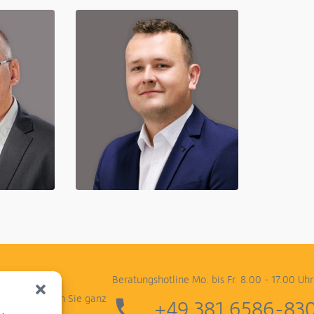
achsen-
Verkauf Mecklenburg-Vorpommern -
JCB & Haulotte
Lucas Dammbrück
+49 152 01535934
Beratungshotline Mo. bis Fr. 8.00 - 17.00 Uhr
ung. So wissen Sie ganz
+49 381 6586-83