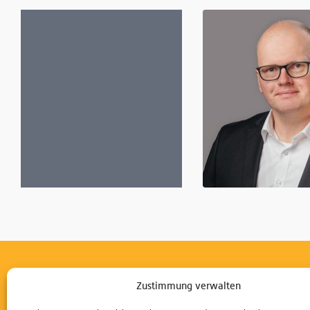
Wir sind für Sie da!
Haben Sie Fragen zu
Leistungen und/oder Produkten
der FSN Industriefahrzeuge,
dann wenden Sie sich bitte an
einen der nebenstehenden
Ansprechpartner. Wir melden
uns umgehend bei Ihnen
zurück. Versprochen!
Regionalverkaufsleiter S
Anhalt - JCB & Haulotte
Alexander Weishof
+49 162 101 3330
Wir helfen Ihnen gerne
Zustimmung verwalten
Gerne vereinbaren wir mit Ihnen einen Termin zur Gerätevorführ