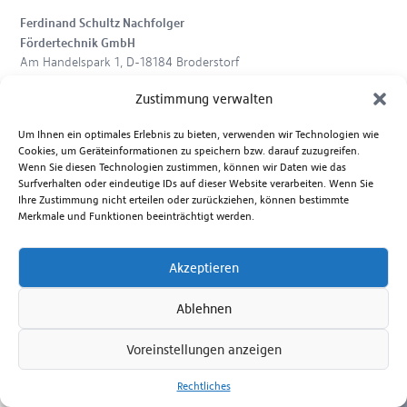
Ferdinand Schultz Nachfolger
Fördertechnik GmbH
Am Handelspark 1, D-18184 Broderstorf
(Rostock)
Zustimmung verwalten
+49 381 6586-800
+49 381 6586-805
Um Ihnen ein optimales Erlebnis zu bieten, verwenden wir Technologien wie
+49 381 6586-830
Cookies, um Geräteinformationen zu speichern bzw. darauf zuzugreifen.
Wenn Sie diesen Technologien zustimmen, können wir Daten wie das
Folgen Sie uns auf:
Surfverhalten oder eindeutige IDs auf dieser Website verarbeiten. Wenn Sie
Impressum
Nutzungsbedingungen
Datenschutzerklärung
AGB
Ihre Zustimmung nicht erteilen oder zurückziehen, können bestimmte
Meldestelle
Merkmale und Funktionen beeinträchtigt werden.
Copyright 2009 -
2026
Unternehmensgruppe Ferdinand Schultz
Nachfolger. Alle Rechte vorbehalten.
Design by KOGW.de
Akzeptieren
Ablehnen
Voreinstellungen anzeigen
Rechtliches