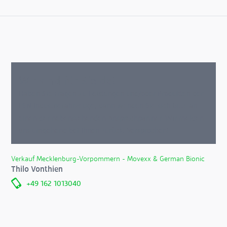
Wir sind für Sie da!
Haben Sie Fragen zu Leistungen und/oder Produkten der
FSN Industriefahrzeuge, dann wenden Sie sich bitte an
einen der nebenstehenden Ansprechpartner. Wir melden
uns umgehend bei Ihnen zurück. Versprochen!
Verkauf Mecklenburg-Vorpommern - Movexx & German Bionic
Thilo Vonthien
+49 162 1013040