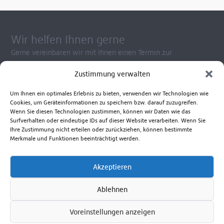
Wir helfen Ihnen gerne
Gerne vereinbaren wir mit Ihnen einen Termin zur
Gerätevorführung. So wissen Sie ganz genau, welches Gerät
Zustimmung verwalten
Ihren Ansprüchen am besten gerecht wird.
Kontaktieren Sie uns zu Fragen rund um die Anwendung
Um Ihnen ein optimales Erlebnis zu bieten, verwenden wir Technologien wie
unserer Produkte, Reparatur- und Ersatzteilservice.
Cookies, um Geräteinformationen zu speichern bzw. darauf zuzugreifen.
Wenn Sie diesen Technologien zustimmen, können wir Daten wie das
Beratungshotline Mo. bis Fr. 8.00 - 17.00 Uhr
Surfverhalten oder eindeutige IDs auf dieser Website verarbeiten. Wenn Sie
+49 381 6586-830
Ihre Zustimmung nicht erteilen oder zurückziehen, können bestimmte
Merkmale und Funktionen beeinträchtigt werden.
Senden Sie uns eine E-Mail
Akzeptieren
Zum Kontaktformular
Ablehnen
Voreinstellungen anzeigen