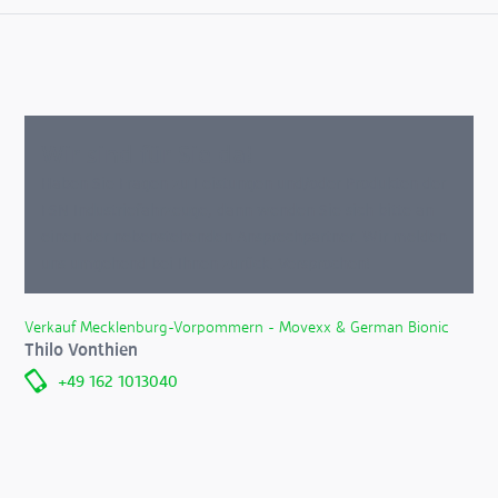
Wir sind für Sie da!
Haben Sie Fragen zu Leistungen und/oder Produkten der
FSN Industriefahrzeuge, dann wenden Sie sich bitte an
einen der nebenstehenden Ansprechpartner. Wir melden
uns umgehend bei Ihnen zurück. Versprochen!
Verkauf Mecklenburg-Vorpommern - Movexx & German Bionic
Thilo Vonthien
+49 162 1013040