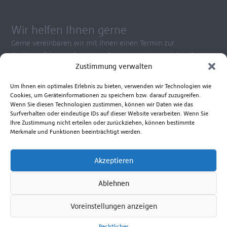
Wir helfen Ihnen gerne
Gerne vereinbaren wir mit Ihnen einen Termin zur
Gerätevorführung. So wissen Sie ganz genau, welches Gerät
Zustimmung verwalten
Ihren Ansprüchen am besten gerecht wird.
Kontaktieren Sie uns zu Fragen rund um die Anwendung
Um Ihnen ein optimales Erlebnis zu bieten, verwenden wir Technologien wie
unserer Produkte, Reparatur- und Ersatzteilservice.
Cookies, um Geräteinformationen zu speichern bzw. darauf zuzugreifen.
Beratungshotline Mo. bis Fr. 8.00 - 17.00 Uhr
Wenn Sie diesen Technologien zustimmen, können wir Daten wie das
Surfverhalten oder eindeutige IDs auf dieser Website verarbeiten. Wenn Sie
+49 381 6586-830
Ihre Zustimmung nicht erteilen oder zurückziehen, können bestimmte
Merkmale und Funktionen beeinträchtigt werden.
Senden Sie uns eine E-Mail
Akzeptieren
Zum Kontaktformular
Ablehnen
Voreinstellungen anzeigen
Ferdinand Schultz Nachfolger
Rechtliches