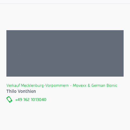
Wir sind für Sie da!
Haben Sie Fragen zu Leistungen und/oder Produkten der
FSN Industriefahrzeuge, dann wenden Sie sich bitte an
einen der nebenstehenden Ansprechpartner. Wir melden
uns umgehend bei Ihnen zurück. Versprochen!
Verkauf Mecklenburg-Vorpommern - Movexx & German Bionic
Thilo Vonthien
+49 162 1013040