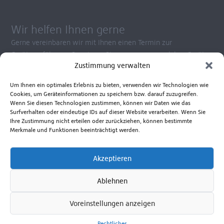
Wir helfen Ihnen gerne
Gerne vereinbaren wir mit Ihnen einen Termin zur
Gerätevorführung. So wissen Sie ganz genau, welches Gerät
Zustimmung verwalten
Ihren Ansprüchen am besten gerecht wird.
Kontaktieren Sie uns zu Fragen rund um die Anwendung
Um Ihnen ein optimales Erlebnis zu bieten, verwenden wir Technologien wie
unserer Produkte, Reparatur- und Ersatzteilservice.
Cookies, um Geräteinformationen zu speichern bzw. darauf zuzugreifen.
Beratungshotline Mo. bis Fr. 8.00 - 17.00 Uhr
Wenn Sie diesen Technologien zustimmen, können wir Daten wie das
Surfverhalten oder eindeutige IDs auf dieser Website verarbeiten. Wenn Sie
+49 381 6586-830
Ihre Zustimmung nicht erteilen oder zurückziehen, können bestimmte
Merkmale und Funktionen beeinträchtigt werden.
Senden Sie uns eine E-Mail
Akzeptieren
Zum Kontaktformular
Ablehnen
Voreinstellungen anzeigen
Ferdinand Schultz Nachfolger
Rechtliches