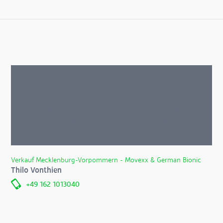
Wir sind für Sie da!
Haben Sie Fragen zu Leistungen und/oder Produkten der
FSN Industriefahrzeuge, dann wenden Sie sich bitte an
einen der nebenstehenden Ansprechpartner. Wir melden
uns umgehend bei Ihnen zurück. Versprochen!
Verkauf Mecklenburg-Vorpommern - Movexx & German Bionic
Thilo Vonthien
+49 162 1013040