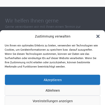
Wir helfen Ihnen gerne
Gerne vereinbaren wir mit Ihnen einen Termin zur
Gerätevorführung. So wissen Sie ganz genau, welches Gerät
Zustimmung verwalten
Ihren Ansprüchen am besten gerecht wird.
Kontaktieren Sie uns zu Fragen rund um die Anwendung
Um Ihnen ein optimales Erlebnis zu bieten, verwenden wir Technologien wie
unserer Produkte, Reparatur- und Ersatzteilservice.
Cookies, um Geräteinformationen zu speichern bzw. darauf zuzugreifen.
Wenn Sie diesen Technologien zustimmen, können wir Daten wie das
Beratungshotline Mo. bis Fr. 8.00 - 17.00 Uhr
Surfverhalten oder eindeutige IDs auf dieser Website verarbeiten. Wenn Sie
Ihre Zustimmung nicht erteilen oder zurückziehen, können bestimmte
+49 381 6586-830
Merkmale und Funktionen beeinträchtigt werden.
Senden Sie uns eine E-Mail
Akzeptieren
Zum Kontaktformular
Ablehnen
Voreinstellungen anzeigen