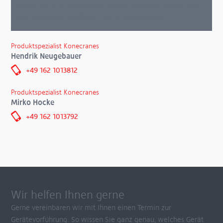
einen der nebenstehenden Ansprechpartner. Wir melden
uns umgehend bei Ihnen zurück. Versprochen!
Produktspezialist Konecranes
Hendrik Neugebauer
+49 162 1013812
Produktspezialist Konecranes
Mirko Hocke
+49 162 1013792
Wir helfen Ihnen gerne
Gerne vereinbaren wir mit Ihnen einen Termin zur
Gerätevorführung. So wissen Sie ganz genau, welches Gerät