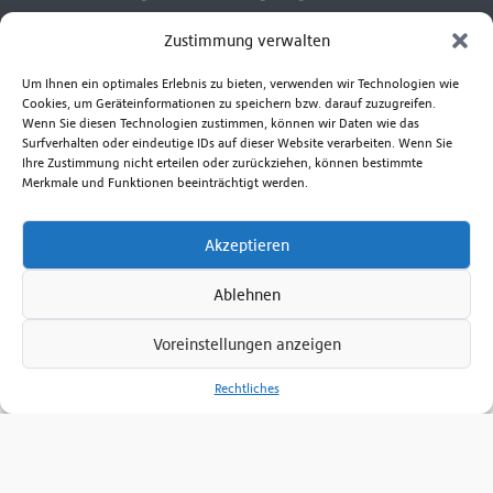
Ihren Ansprüchen am besten gerecht wird.
Zustimmung verwalten
Kontaktieren Sie uns zu Fragen rund um die Anwendung
unserer Produkte, Reparatur- und Ersatzteilservice.
Um Ihnen ein optimales Erlebnis zu bieten, verwenden wir Technologien wie
Beratungshotline Mo. bis Fr. 8.00 - 17.00 Uhr
Cookies, um Geräteinformationen zu speichern bzw. darauf zuzugreifen.
Wenn Sie diesen Technologien zustimmen, können wir Daten wie das
+49 381 6586-830
Surfverhalten oder eindeutige IDs auf dieser Website verarbeiten. Wenn Sie
Ihre Zustimmung nicht erteilen oder zurückziehen, können bestimmte
Merkmale und Funktionen beeinträchtigt werden.
Senden Sie uns eine E-Mail
Zum Kontaktformular
Akzeptieren
Ablehnen
Voreinstellungen anzeigen
Ferdinand Schultz Nachfolger
Fördertechnik GmbH
Rechtliches
Am Handelspark 1, D-18184 Broderstorf
(Rostock)
+49 381 6586-800
+49 381 6586-805