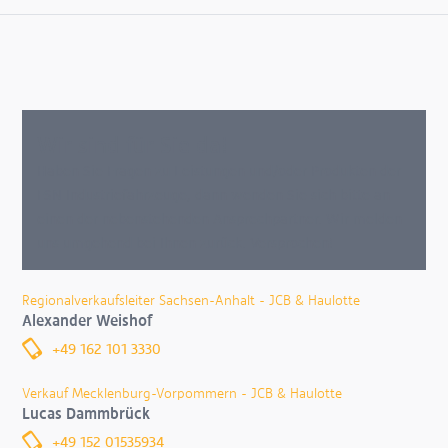
Wir sind für Sie da!
Haben Sie Fragen zu Leistungen und/oder Produkten der
FSN Industriefahrzeuge, dann wenden Sie sich bitte an
einen der nebenstehenden Ansprechpartner. Wir melden
uns umgehend bei Ihnen zurück. Versprochen!
Regionalverkaufsleiter Sachsen-Anhalt - JCB & Haulotte
Alexander Weishof
+49 162 101 3330
Verkauf Mecklenburg-Vorpommern - JCB & Haulotte
Lucas Dammbrück
+49 152 01535934