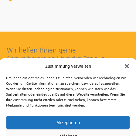
Wir helfen Ihnen gerne
Gerne vereinbaren wir mit Ihnen einen Termin zur
Gerätevorführung. So wissen Sie ganz genau, welches Gerät
Zustimmung verwalten
Ihren Ansprüchen am besten gerecht wird.
Um Ihnen ein optimales Erlebnis zu bieten, verwenden wir Technologien wie
Kontaktieren Sie uns zu Fragen rund um die Anwendung
Cookies, um Geräteinformationen zu speichern bzw. darauf zuzugreifen.
unserer Produkte, Reparatur- und Ersatzteilservice.
Wenn Sie diesen Technologien zustimmen, können wir Daten wie das
Beratungshotline Mo. bis Fr. 8.00 - 17.00 Uhr
Surfverhalten oder eindeutige IDs auf dieser Website verarbeiten. Wenn Sie
Ihre Zustimmung nicht erteilen oder zurückziehen, können bestimmte
+49 381 6586-830
Merkmale und Funktionen beeinträchtigt werden.
Senden Sie uns eine E-Mail
Akzeptieren
Zum Kontaktformular