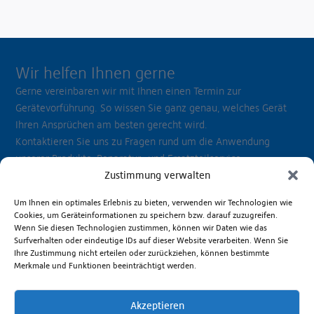
Wir helfen Ihnen gerne
Gerne vereinbaren wir mit Ihnen einen Termin zur
Gerätevorführung. So wissen Sie ganz genau, welches Gerät
Ihren Ansprüchen am besten gerecht wird.
Kontaktieren Sie uns zu Fragen rund um die Anwendung
unserer Produkte, Reparatur- und Ersatzteilservice.
Beratungshotline Mo. bis Fr. 8.00 - 17.00 Uhr
Zustimmung verwalten
+49 381 6586-830
Um Ihnen ein optimales Erlebnis zu bieten, verwenden wir Technologien wie
Cookies, um Geräteinformationen zu speichern bzw. darauf zuzugreifen.
Wenn Sie diesen Technologien zustimmen, können wir Daten wie das
Senden Sie uns eine E-Mail
Surfverhalten oder eindeutige IDs auf dieser Website verarbeiten. Wenn Sie
Ihre Zustimmung nicht erteilen oder zurückziehen, können bestimmte
Zum Kontaktformular
Merkmale und Funktionen beeinträchtigt werden.
Akzeptieren