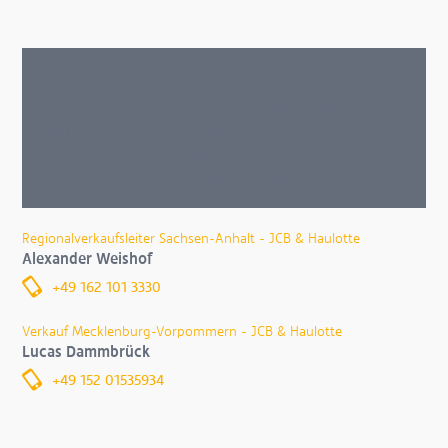
Wir sind für Sie da!
Haben Sie Fragen zu Leistungen und/oder Produkten der
FSN Industriefahrzeuge, dann wenden Sie sich bitte an
einen der nebenstehenden Ansprechpartner. Wir melden
uns umgehend bei Ihnen zurück. Versprochen!
Regionalverkaufsleiter Sachsen-Anhalt - JCB & Haulotte
Alexander Weishof
+49 162 101 3330
Verkauf Mecklenburg-Vorpommern - JCB & Haulotte
Lucas Dammbrück
+49 152 01535934