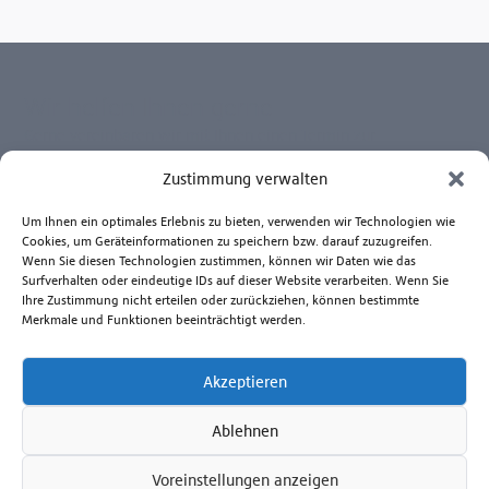
Wir helfen Ihnen gerne
Gerne vereinbaren wir mit Ihnen einen Termin zur
Gerätevorführung. So wissen Sie ganz genau, welches Gerät
Zustimmung verwalten
Ihren Ansprüchen am besten gerecht wird.
Kontaktieren Sie uns zu Fragen rund um die Anwendung
Um Ihnen ein optimales Erlebnis zu bieten, verwenden wir Technologien wie
unserer Produkte, Reparatur- und Ersatzteilservice.
Cookies, um Geräteinformationen zu speichern bzw. darauf zuzugreifen.
Wenn Sie diesen Technologien zustimmen, können wir Daten wie das
Beratungshotline Mo. bis Fr. 8.00 - 17.00 Uhr
Surfverhalten oder eindeutige IDs auf dieser Website verarbeiten. Wenn Sie
Ihre Zustimmung nicht erteilen oder zurückziehen, können bestimmte
+49 381 6586-830
Merkmale und Funktionen beeinträchtigt werden.
Senden Sie uns eine E-Mail
Akzeptieren
Zum Kontaktformular
Ablehnen
Voreinstellungen anzeigen