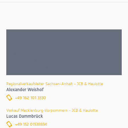
Wir sind für Sie da!
Haben Sie Fragen zu Leistungen und/oder Produkten der
FSN Industriefahrzeuge, dann wenden Sie sich bitte an
einen der nebenstehenden Ansprechpartner. Wir melden
uns umgehend bei Ihnen zurück. Versprochen!
Regionalverkaufsleiter Sachsen-Anhalt - JCB & Haulotte
Alexander Weishof
+49 162 101 3330
Verkauf Mecklenburg-Vorpommern - JCB & Haulotte
Lucas Dammbrück
+49 152 01535934