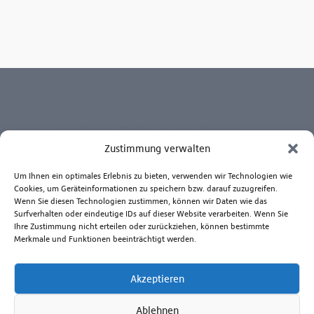
Wir helfen Ihnen gerne
Gerne vereinbaren wir mit Ihnen einen Termin zur
Gerätevorführung. So wissen Sie ganz genau, welches Gerät
Zustimmung verwalten
Ihren Ansprüchen am besten gerecht wird.
Um Ihnen ein optimales Erlebnis zu bieten, verwenden wir Technologien wie
Kontaktieren Sie uns zu Fragen rund um die Anwendung
Cookies, um Geräteinformationen zu speichern bzw. darauf zuzugreifen.
unserer Produkte, Reparatur- und Ersatzteilservice.
Wenn Sie diesen Technologien zustimmen, können wir Daten wie das
Beratungshotline Mo. bis Fr. 8.00 - 17.00 Uhr
Surfverhalten oder eindeutige IDs auf dieser Website verarbeiten. Wenn Sie
Ihre Zustimmung nicht erteilen oder zurückziehen, können bestimmte
+49 381 6586-830
Merkmale und Funktionen beeinträchtigt werden.
Senden Sie uns eine E-Mail
Akzeptieren
Zum Kontaktformular
Ablehnen